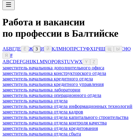
Работа и вакансии
по профессии в Балтийске
А
Б
В
Г
Д
Е
Ж
И
К
Л
М
Н
О
П
Р
С
Т
У
Ф
Х
Ц
Ч
Ш
Э
Ю
Ё
З
Й
Щ
Ы
#
Я
A
B
C
D
E
F
G
H
I
J
K
L
M
N
O
P
Q
R
S
T
U
V
W
X
Y
Z
заместитель начальника дополнительного офиса
заместитель начальника конструкторского отдела
заместитель начальника кредитного отдела
заместитель начальника кредитного управления
заместитель начальника лаборатории
заместитель начальника операционного отдела
заместитель начальника отдела
заместитель начальника отдела информационных технологий
заместитель начальника отдела кадров
заместитель начальника отдела капитального строительства
заместитель начальника отдела контроля качества
заместитель начальника отдела кредитования
заместитель начальника отдела сбыта