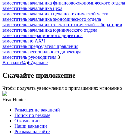
заместитель начальника финансово-экономического отдела
заместитель начальника цеха
заместитель начальника цеха по технической части
заместитель начальника экономического отдела
заместитель начальника электротехнической лаборатории
заместитель начальника юридического отдела
заместитель операционного директора
заместитель по АХЧ
заместитель председателя правления
заместитель регионального директора
заместитель руководителя
3
В начало
3
4
5
6
7
дальше
Скачайте приложение
Чтобы получать уведомления о приглашениях мгновенно
HeadHunter
Размещение вакансий
Поиск по резюме
О компании
Наши вакансии
Реклама на сайте