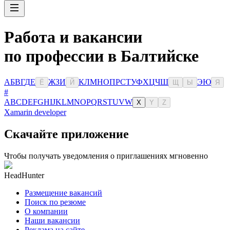
Работа и вакансии
по профессии в Балтийске
А
Б
В
Г
Д
Е
Ж
З
И
К
Л
М
Н
О
П
Р
С
Т
У
Ф
Х
Ц
Ч
Ш
Э
Ю
Ё
Й
Щ
Ы
Я
#
A
B
C
D
E
F
G
H
I
J
K
L
M
N
O
P
Q
R
S
T
U
V
W
X
Y
Z
Xamarin developer
Скачайте приложение
Чтобы получать уведомления о приглашениях мгновенно
HeadHunter
Размещение вакансий
Поиск по резюме
О компании
Наши вакансии
Реклама на сайте