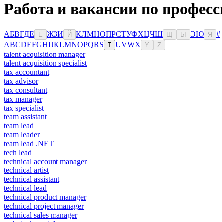
Работа и вакансии по професс
А
Б
В
Г
Д
Е
Ж
З
И
К
Л
М
Н
О
П
Р
С
Т
У
Ф
Х
Ц
Ч
Ш
Э
Ю
#
Ё
Й
Щ
Ы
Я
A
B
C
D
E
F
G
H
I
J
K
L
M
N
O
P
Q
R
S
U
V
W
X
T
Y
Z
talent acquisition manager
talent acquisition specialist
tax accountant
tax advisor
tax consultant
tax manager
tax specialist
team assistant
team lead
team leader
team lead .NET
tech lead
technical account manager
technical artist
technical assistant
technical lead
technical product manager
technical project manager
technical sales manager