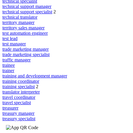
technical specialist
technical support manager
technical support specialist
2
technical translator
territory manager
territory sales manager
test automation engineer
test lead
test manager
trade marketing manager
trade marketing specialist
traffic manager
trainee
trainer
training and development manager
training coordinator
training specialist
2
translator interpreter
travel coordinator
travel specialist
treasurer
treasury manager
treasury specialist