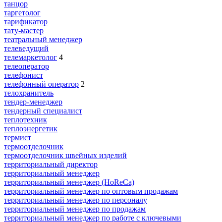
танцор
таргетолог
тарификатор
тату-мастер
театральный менеджер
телеведущий
телемаркетолог
4
телеоператор
телефонист
телефонный оператор
2
телохранитель
тендер-менеджер
тендерный специалист
теплотехник
теплоэнергетик
термист
термоотделочник
термоотделочник швейных изделий
территориальный директор
территориальный менеджер
территориальный менеджер (HoReCa)
территориальный менеджер по оптовым продажам
территориальный менеджер по персоналу
территориальный менеджер по продажам
территориальный менеджер по работе с ключевыми