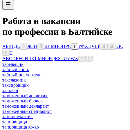
Работа и вакансии
по профессии в Балтийске
А
Б
В
Г
Д
Е
Ж
З
И
К
Л
М
Н
О
П
Р
С
У
Ф
Х
Ц
Ч
Ш
Э
Ю
Ё
Й
Т
Щ
Ы
#
Я
A
B
C
D
E
F
G
H
I
J
K
L
M
N
O
P
Q
R
S
T
U
V
W
X
Y
Z
табельщик
тайный гость
тайный покупатель
такелажник
таксировщик
тальман
таможенный аналитик
таможенный брокер
таможенный декларант
таможенный специалист
тампопечатник
танцовщица
танцовщица go-go