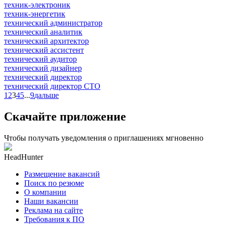
техник-электроник
техник-энергетик
технический администратор
технический аналитик
технический архитектор
технический ассистент
технический аудитор
технический дизайнер
технический директор
технический директор CTO
1
2
3
4
5
...
9
дальше
Скачайте приложение
Чтобы получать уведомления о приглашениях мгновенно
HeadHunter
Размещение вакансий
Поиск по резюме
О компании
Наши вакансии
Реклама на сайте
Требования к ПО