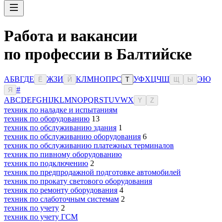
Работа и вакансии
по профессии в Балтийске
А
Б
В
Г
Д
Е
Ж
З
И
К
Л
М
Н
О
П
Р
С
У
Ф
Х
Ц
Ч
Ш
Э
Ю
Ё
Й
Т
Щ
Ы
#
Я
A
B
C
D
E
F
G
H
I
J
K
L
M
N
O
P
Q
R
S
T
U
V
W
X
Y
Z
техник по наладке и испытаниям
техник по оборудованию
13
техник по обслуживанию здания
1
техник по обслуживанию оборудования
6
техник по обслуживанию платежных терминалов
техник по пивному оборудованию
техник по подключению
2
техник по предпродажной подготовке автомобилей
техник по прокату светового оборудования
техник по ремонту оборудования
4
техник по слаботочным системам
2
техник по учету
2
техник по учету ГСМ