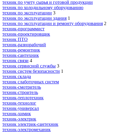
техник по учету сырья и готовой продукции
техник по холодильному оборудованию
техник по эксплуатации
3
техник по эксплуатации здания
1
техник по эксплуатации и ремонту оборудования
2
техник-программист
техник-проектировщик
техник ПТО
техник-разнорабочий
техник-ремонтник
техник-сантехник
техник связи
4
техник сервисной службы
3
техник систем безопасности
1
техник склада
техник слаботочных систем
техник-смотритель
техник-строитель
техник-теплотехник
техник-технолог
техник-универсал
техник-химик
техник-электрик
техник электрик-сантехник
техник-электромеханик