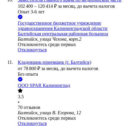
102 400
–
120 414
₽
за месяц,
до вычета налогов
Опыт 3-6 лет
Государственное бюджетное учреждение
здравоохранения Калининградской области
Балтийская центральная районная больница
Балтийск, улица Чехова, корп.2
Откликнитесь среди первых
Откликнуться
Кладовщик-приемщик (г. Балтийск)
от
78 800
₽
за месяц,
до вычета налогов
Без опыта
ООО
SPAR Калининград
3.5
•
70
отзывов
Балтийск, улица В. Егорова, 12
Откликнитесь среди первых
Откликнуться