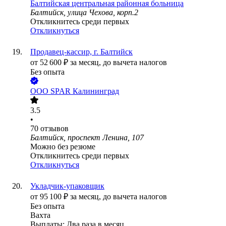
Балтийская центральная районная больница
Балтийск, улица Чехова, корп.2
Откликнитесь среди первых
Откликнуться
Продавец-кассир, г. Балтийск
от
52 600
₽
за месяц,
до вычета налогов
Без опыта
ООО
SPAR Калининград
3.5
•
70
отзывов
Балтийск, проспект Ленина, 107
Можно без резюме
Откликнитесь среди первых
Откликнуться
Укладчик-упаковщик
от
95 100
₽
за месяц,
до вычета налогов
Без опыта
Вахта
Выплаты: Два раза в месяц