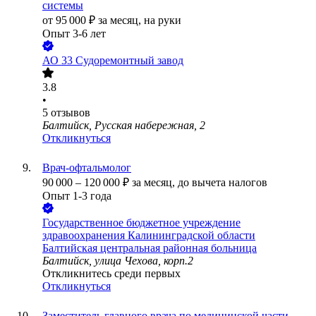
системы
от
95 000
₽
за месяц,
на руки
Опыт 3-6 лет
АО
33 Судоремонтный завод
3.8
•
5
отзывов
Балтийск, Русская набережная, 2
Откликнуться
Врач-офтальмолог
90 000
–
120 000
₽
за месяц,
до вычета налогов
Опыт 1-3 года
Государственное бюджетное учреждение
здравоохранения Калининградской области
Балтийская центральная районная больница
Балтийск, улица Чехова, корп.2
Откликнитесь среди первых
Откликнуться
Заместитель главного врача по медицинской части