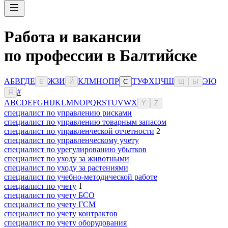
Работа и вакансии
по профессии в Балтийске
А
Б
В
Г
Д
Е
Ж
З
И
К
Л
М
Н
О
П
Р
Т
У
Ф
Х
Ц
Ч
Ш
Э
Ю
Ё
Й
С
Щ
Ы
#
Я
A
B
C
D
E
F
G
H
I
J
K
L
M
N
O
P
Q
R
S
T
U
V
W
X
Y
Z
специалист по управлению рисками
специалист по управлению товарным запасом
специалист по управленческой отчетности
2
специалист по управленческому учету
специалист по урегулированию убытков
специалист по уходу за животными
специалист по уходу за растениями
специалист по учебно-методической работе
специалист по учету
1
специалист по учету БСО
специалист по учету ГСМ
специалист по учету контрактов
специалист по учету оборудования