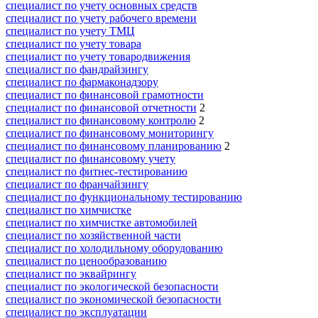
специалист по учету основных средств
специалист по учету рабочего времени
специалист по учету ТМЦ
специалист по учету товара
специалист по учету товародвижения
специалист по фандрайзингу
специалист по фармаконадзору
специалист по финансовой грамотности
специалист по финансовой отчетности
2
специалист по финансовому контролю
2
специалист по финансовому мониторингу
специалист по финансовому планированию
2
специалист по финансовому учету
специалист по фитнес-тестированию
специалист по франчайзингу
специалист по функциональному тестированию
специалист по химчистке
специалист по химчистке автомобилей
специалист по хозяйственной части
специалист по холодильному оборудованию
специалист по ценообразованию
специалист по эквайрингу
специалист по экологической безопасности
специалист по экономической безопасности
специалист по эксплуатации