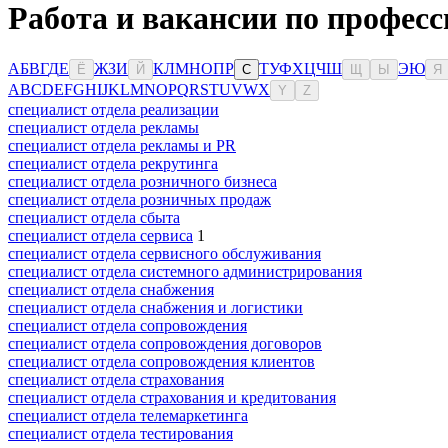
Работа и вакансии по професс
А
Б
В
Г
Д
Е
Ж
З
И
К
Л
М
Н
О
П
Р
Т
У
Ф
Х
Ц
Ч
Ш
Э
Ю
Ё
Й
С
Щ
Ы
Я
A
B
C
D
E
F
G
H
I
J
K
L
M
N
O
P
Q
R
S
T
U
V
W
X
Y
Z
специалист отдела реализации
специалист отдела рекламы
специалист отдела рекламы и PR
специалист отдела рекрутинга
специалист отдела розничного бизнеса
специалист отдела розничных продаж
специалист отдела сбыта
специалист отдела сервиса
1
специалист отдела сервисного обслуживания
специалист отдела системного администрирования
специалист отдела снабжения
специалист отдела снабжения и логистики
специалист отдела сопровождения
специалист отдела сопровождения договоров
специалист отдела сопровождения клиентов
специалист отдела страхования
специалист отдела страхования и кредитования
специалист отдела телемаркетинга
специалист отдела тестирования