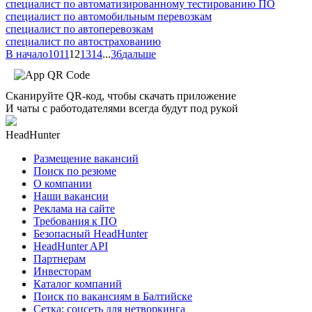
специалист по автоматизированному тестированию ПО
специалист по автомобильным перевозкам
специалист по автоперевозкам
специалист по автострахованию
В начало
10
11
12
13
14
...
36
дальше
Сканируйте QR-код, чтобы скачать приложение
И чаты с работодателями всегда будут под рукой
HeadHunter
Размещение вакансий
Поиск по резюме
О компании
Наши вакансии
Реклама на сайте
Требования к ПО
Безопасный HeadHunter
HeadHunter API
Партнерам
Инвесторам
Каталог компаний
Поиск по вакансиям в Балтийске
Сетка: соцсеть для нетворкинга