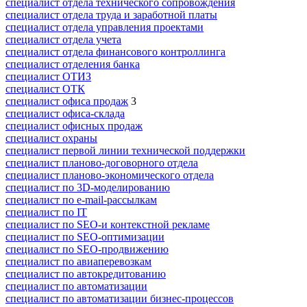
специалист отдела технического сопровождения
специалист отдела труда и заработной платы
специалист отдела управления проектами
специалист отдела учета
специалист отдела финансового контроллинга
специалист отделения банка
специалист ОТИЗ
специалист ОТК
специалист офиса продаж
3
специалист офиса-склада
специалист офисных продаж
специалист охраны
специалист первой линии технической поддержки
специалист планово-договорного отдела
специалист планово-экономического отдела
специалист по 3D-моделированию
специалист по e-mail-рассылкам
специалист по IT
специалист по SEO-и контекстной рекламе
специалист по SEO-оптимизации
специалист по SEO-продвижению
специалист по авиаперевозкам
специалист по автокредитованию
специалист по автоматизации
специалист по автоматизации бизнес-процессов