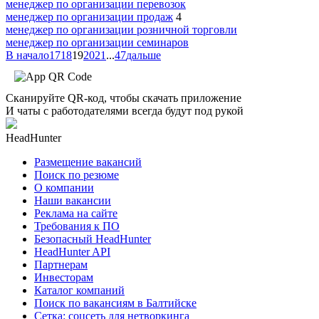
менеджер по организации перевозок
менеджер по организации продаж
4
менеджер по организации розничной торговли
менеджер по организации семинаров
В начало
17
18
19
20
21
...
47
дальше
Сканируйте QR-код, чтобы скачать приложение
И чаты с работодателями всегда будут под рукой
HeadHunter
Размещение вакансий
Поиск по резюме
О компании
Наши вакансии
Реклама на сайте
Требования к ПО
Безопасный HeadHunter
HeadHunter API
Партнерам
Инвесторам
Каталог компаний
Поиск по вакансиям в Балтийске
Сетка: соцсеть для нетворкинга