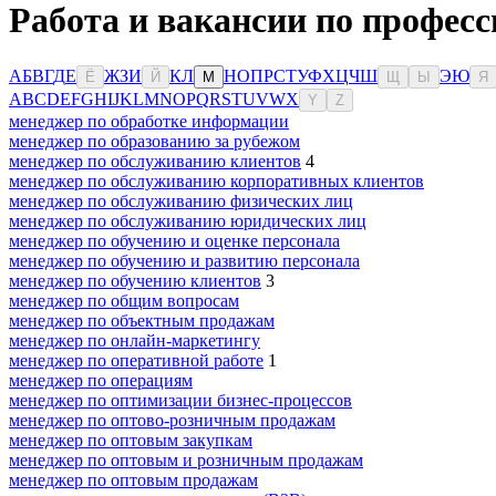
Работа и вакансии по професс
А
Б
В
Г
Д
Е
Ж
З
И
К
Л
Н
О
П
Р
С
Т
У
Ф
Х
Ц
Ч
Ш
Э
Ю
Ё
Й
М
Щ
Ы
Я
A
B
C
D
E
F
G
H
I
J
K
L
M
N
O
P
Q
R
S
T
U
V
W
X
Y
Z
менеджер по обработке информации
менеджер по образованию за рубежом
менеджер по обслуживанию клиентов
4
менеджер по обслуживанию корпоративных клиентов
менеджер по обслуживанию физических лиц
менеджер по обслуживанию юридических лиц
менеджер по обучению и оценке персонала
менеджер по обучению и развитию персонала
менеджер по обучению клиентов
3
менеджер по общим вопросам
менеджер по объектным продажам
менеджер по онлайн-маркетингу
менеджер по оперативной работе
1
менеджер по операциям
менеджер по оптимизации бизнес-процессов
менеджер по оптово-розничным продажам
менеджер по оптовым закупкам
менеджер по оптовым и розничным продажам
менеджер по оптовым продажам