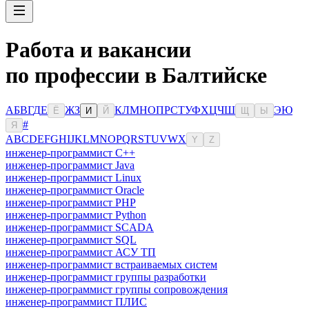
Работа и вакансии
по профессии в Балтийске
А
Б
В
Г
Д
Е
Ж
З
К
Л
М
Н
О
П
Р
С
Т
У
Ф
Х
Ц
Ч
Ш
Э
Ю
Ё
И
Й
Щ
Ы
#
Я
A
B
C
D
E
F
G
H
I
J
K
L
M
N
O
P
Q
R
S
T
U
V
W
X
Y
Z
инженер-программист C++
инженер-программист Java
инженер-программист Linux
инженер-программист Oracle
инженер-программист PHP
инженер-программист Python
инженер-программист SCADA
инженер-программист SQL
инженер-программист АСУ ТП
инженер-программист встраиваемых систем
инженер-программист группы разработки
инженер-программист группы сопровождения
инженер-программист ПЛИС