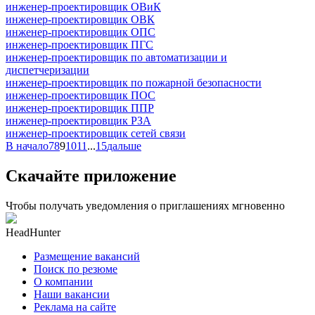
инженер-проектировщик ОВиК
инженер-проектировщик ОВК
инженер-проектировщик ОПС
инженер-проектировщик ПГС
инженер-проектировщик по автоматизации и
диспетчеризации
инженер-проектировщик по пожарной безопасности
инженер-проектировщик ПОС
инженер-проектировщик ППР
инженер-проектировщик РЗА
инженер-проектировщик сетей связи
В начало
7
8
9
10
11
...
15
дальше
Скачайте приложение
Чтобы получать уведомления о приглашениях мгновенно
HeadHunter
Размещение вакансий
Поиск по резюме
О компании
Наши вакансии
Реклама на сайте