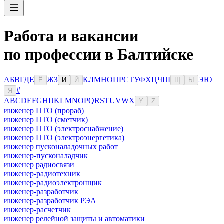
Работа и вакансии
по профессии в Балтийске
А
Б
В
Г
Д
Е
Ж
З
К
Л
М
Н
О
П
Р
С
Т
У
Ф
Х
Ц
Ч
Ш
Э
Ю
Ё
И
Й
Щ
Ы
#
Я
A
B
C
D
E
F
G
H
I
J
K
L
M
N
O
P
Q
R
S
T
U
V
W
X
Y
Z
инженер ПТО (прораб)
инженер ПТО (сметчик)
инженер ПТО (электроснабжение)
инженер ПТО (электроэнергетика)
инженер пусконаладочных работ
инженер-пусконаладчик
инженер радиосвязи
инженер-радиотехник
инженер-радиоэлектронщик
инженер-разработчик
инженер-разработчик РЭА
инженер-расчетчик
инженер релейной защиты и автоматики