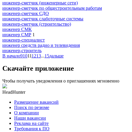
инженер-сметчик (инженерные сети)
инженер-сметчик по общестроительным работам
инженер-сметчик СДО
инженер-сметчик слаботочные системы
инженер-сметчик (строительство)
инженер СМК
инженер СМР
1
инженер-специалист
инженер средств радио и телевидения
инженер-строитель
В начало
9
10
11
12
13
...
15
дальше
Скачайте приложение
Чтобы получать уведомления о приглашениях мгновенно
HeadHunter
Размещение вакансий
Поиск по резюме
О компании
Наши вакансии
Реклама на сайте
Требования к ПО