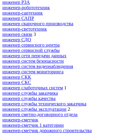
инженер РЗА
инженер-робототехник
инженер-сантехник
инженер САПР
инженер сварочного производства
инженер-светотехник
инженер связи
3
инженер СДО
инженер сервисного центра
инженер сервисной службы
инженер сети передачи данных
инженер систем безопасности
инженер систем видеонаблюдения
инженер систем мониторинга
инженер СКК
инженер СКС
инженер слаботочных систем
1
инженер службы заказчика
инженер службы качества
инженер службы технического заказчика
инженер службы эксплуатации
2
инженер сметно-договорного отдела
инженер-сметчик
инженер-сметчик 1 категории
инженер-сметчик дорожного строительства