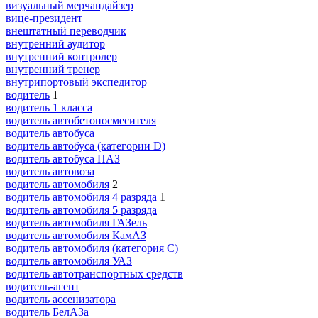
визуальный мерчандайзер
вице-президент
внештатный переводчик
внутренний аудитор
внутренний контролер
внутренний тренер
внутрипортовый экспедитор
водитель
1
водитель 1 класса
водитель автобетоносмесителя
водитель автобуса
водитель автобуса (категории D)
водитель автобуса ПАЗ
водитель автовоза
водитель автомобиля
2
водитель автомобиля 4 разряда
1
водитель автомобиля 5 разряда
водитель автомобиля ГАЗель
водитель автомобиля КамАЗ
водитель автомобиля (категория C)
водитель автомобиля УАЗ
водитель автотранспортных средств
водитель-агент
водитель ассенизатора
водитель БелАЗа