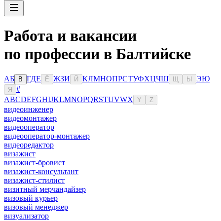
Работа и вакансии
по профессии в Балтийске
А
Б
Г
Д
Е
Ж
З
И
К
Л
М
Н
О
П
Р
С
Т
У
Ф
Х
Ц
Ч
Ш
Э
Ю
В
Ё
Й
Щ
Ы
#
Я
A
B
C
D
E
F
G
H
I
J
K
L
M
N
O
P
Q
R
S
T
U
V
W
X
Y
Z
видеоинженер
видеомонтажер
видеооператор
видеооператор-монтажер
видеоредактор
визажист
визажист-бровист
визажист-консультант
визажист-стилист
визитный мерчандайзер
визовый курьер
визовый менеджер
визуализатор