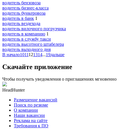
водитель бензовоза
водитель бизнес-класса
водитель бункеровоза
водитель в банк
1
водитель вездехода
водитель вилочного погрузчика
водитель в компанию
1
водитель в службу такси
водитель высотного штабелера
водитель выходного дня
В начало
10
11
12
13
14
...
19
дальше
Скачайте приложение
Чтобы получать уведомления о приглашениях мгновенно
HeadHunter
Размещение вакансий
Поиск по резюме
О компании
Наши вакансии
Реклама на сайте
Требования к ПО