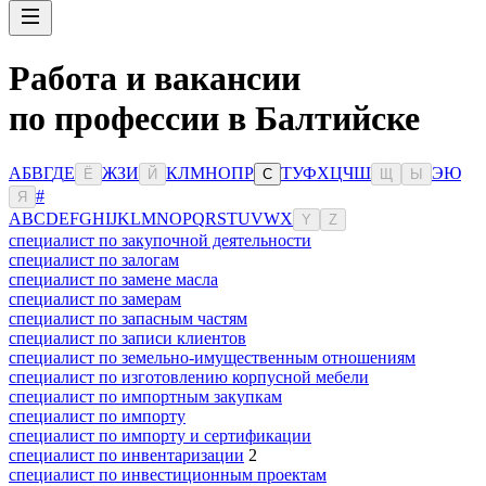
Работа и вакансии
по профессии в Балтийске
А
Б
В
Г
Д
Е
Ж
З
И
К
Л
М
Н
О
П
Р
Т
У
Ф
Х
Ц
Ч
Ш
Э
Ю
Ё
Й
С
Щ
Ы
#
Я
A
B
C
D
E
F
G
H
I
J
K
L
M
N
O
P
Q
R
S
T
U
V
W
X
Y
Z
специалист по закупочной деятельности
специалист по залогам
специалист по замене масла
специалист по замерам
специалист по запасным частям
специалист по записи клиентов
специалист по земельно-имущественным отношениям
специалист по изготовлению корпусной мебели
специалист по импортным закупкам
специалист по импорту
специалист по импорту и сертификации
специалист по инвентаризации
2
специалист по инвестиционным проектам