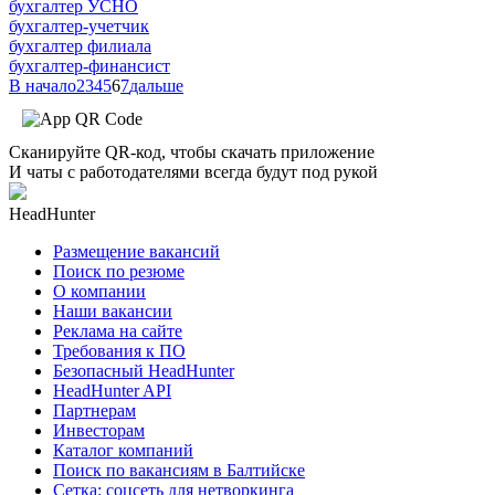
бухгалтер УСНО
бухгалтер-учетчик
бухгалтер филиала
бухгалтер-финансист
В начало
2
3
4
5
6
7
дальше
Сканируйте QR-код, чтобы скачать приложение
И чаты с работодателями всегда будут под рукой
HeadHunter
Размещение вакансий
Поиск по резюме
О компании
Наши вакансии
Реклама на сайте
Требования к ПО
Безопасный HeadHunter
HeadHunter API
Партнерам
Инвесторам
Каталог компаний
Поиск по вакансиям в Балтийске
Сетка: соцсеть для нетворкинга