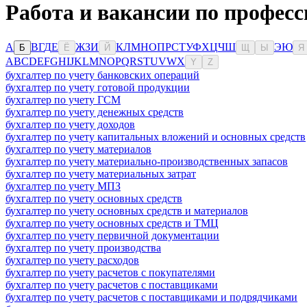
Работа и вакансии по професс
А
В
Г
Д
Е
Ж
З
И
К
Л
М
Н
О
П
Р
С
Т
У
Ф
Х
Ц
Ч
Ш
Э
Ю
Б
Ё
Й
Щ
Ы
Я
A
B
C
D
E
F
G
H
I
J
K
L
M
N
O
P
Q
R
S
T
U
V
W
X
Y
Z
бухгалтер по учету банковских операций
бухгалтер по учету готовой продукции
бухгалтер по учету ГСМ
бухгалтер по учету денежных средств
бухгалтер по учету доходов
бухгалтер по учету капитальных вложений и основных средств
бухгалтер по учету материалов
бухгалтер по учету материально-производственных запасов
бухгалтер по учету материальных затрат
бухгалтер по учету МПЗ
бухгалтер по учету основных средств
бухгалтер по учету основных средств и материалов
бухгалтер по учету основных средств и ТМЦ
бухгалтер по учету первичной документации
бухгалтер по учету производства
бухгалтер по учету расходов
бухгалтер по учету расчетов с покупателями
бухгалтер по учету расчетов с поставщиками
бухгалтер по учету расчетов с поставщиками и подрядчиками