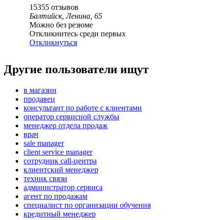
15355
отзывов
Балтийск, Ленина, 65
Можно без резюме
Откликнитесь среди первых
Откликнуться
Другие пользователи ищут
в магазин
продавец
консультант по работе с клиентами
оператор сервисной службы
менеджер отдела продаж
врач
sale manager
client service manager
сотрудник call-центра
клиентский менеджер
техник связи
администратор сервиса
агент по продажам
специалист по организации обучения
кредитный менеджер