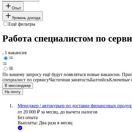
Опыт
Уровень дохода
Ещё фильтры
Работа специалистом по серви
, 1 вакансия
По вашему запросу ещё будут появляться новые вакансии. При
специалист по сервису
Частичная занятость
Балтийск
Ключевые с
В мессенджер
На почту
Менеджер / автокурьер по доставке финансовых продукт
от
20 000
₽
за месяц,
до вычета налогов
Без опыта
Выплаты: Два раза в месяц