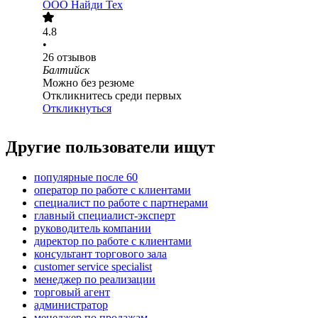
ООО
Найди Тех
4.8
•
26
отзывов
Балтийск
Можно без резюме
Откликнитесь среди первых
Откликнуться
Другие пользователи ищут
популярные после 60
оператор по работе с клиентами
специалист по работе с партнерами
главный специалист-эксперт
руководитель компании
директор по работе с клиентами
консультант торгового зала
customer service specialist
менеджер по реализации
торговый агент
администратор
менеджер по продажам