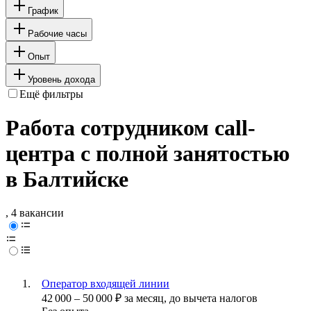
График
Рабочие часы
Опыт
Уровень дохода
Ещё фильтры
Работа сотрудником call-
центра с полной занятостью
в Балтийске
, 4 вакансии
Оператор входящей линии
42 000
–
50 000
₽
за месяц,
до вычета налогов