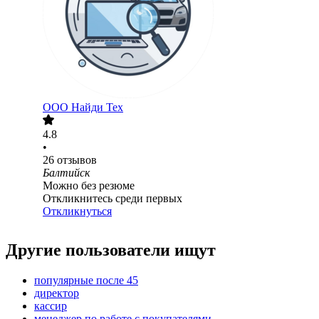
ООО
Найди Тех
4.8
•
26
отзывов
Балтийск
Можно без резюме
Откликнитесь среди первых
Откликнуться
Другие пользователи ищут
популярные после 45
директор
кассир
менеджер по работе с покупателями