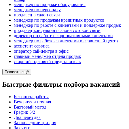
менеджер по продаже оборудования
менеджер по персоналу
продавец в салон связи
менеджер по продажам кредитных продуктов
менеджер по работе с клиентами и поддержке продаж
продавец-консультант салона сотовой связи
директор по работе с корпоративными клиентами
менеджер по работе с клиентами в сервисный центр
ассистент сервиса
оператор call-центра в офис
главный менеджер отдела продаж
старший торговый представитель
Показать ещё
Быстрые фильтры подбора вакансий
Без опыта работы
Вечерняя и ночная
Вахтовый метод
График 5/2
Два через два
За последние три дня
За сутки