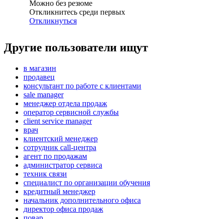
Можно без резюме
Откликнитесь среди первых
Откликнуться
Другие пользователи ищут
в магазин
продавец
консультант по работе с клиентами
sale manager
менеджер отдела продаж
оператор сервисной службы
client service manager
врач
клиентский менеджер
сотрудник call-центра
агент по продажам
администратор сервиса
техник связи
специалист по организации обучения
кредитный менеджер
начальник дополнительного офиса
директор офиса продаж
повар