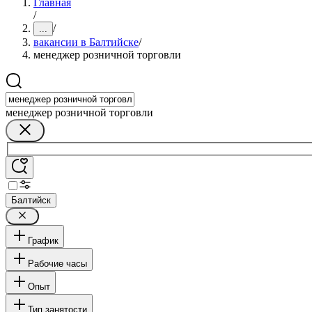
Главная
/
/
...
вакансии в Балтийске
/
менеджер розничной торговли
менеджер розничной торговли
Балтийск
График
Рабочие часы
Опыт
Тип занятости