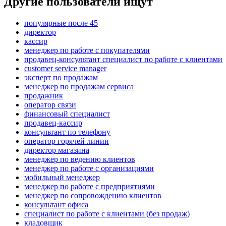
Другие пользователи ищут
популярные после 45
директор
кассир
менеджер по работе с покупателями
продавец-консультант специалист по работе с клиентами
customer service manager
эксперт по продажам
менеджер по продажам сервиса
продажник
оператор связи
финансовый специалист
продавец-кассир
консультант по телефону
оператор горячей линии
директор магазина
менеджер по ведению клиентов
менеджер по работе с организациями
мобильный менеджер
менеджер по работе с предприятиями
менеджер по сопровождению клиентов
консультант офиса
специалист по работе с клиентами (без продаж)
кладовщик