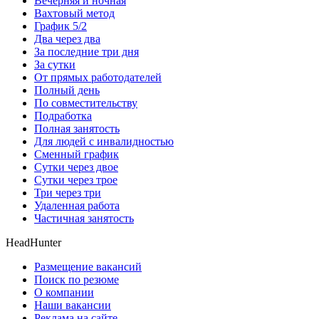
Вечерняя и ночная
Вахтовый метод
График 5/2
Два через два
За последние три дня
За сутки
От прямых работодателей
Полный день
По совместительству
Подработка
Полная занятость
Для людей с инвалидностью
Сменный график
Сутки через двое
Сутки через трое
Три через три
Удаленная работа
Частичная занятость
HeadHunter
Размещение вакансий
Поиск по резюме
О компании
Наши вакансии
Реклама на сайте