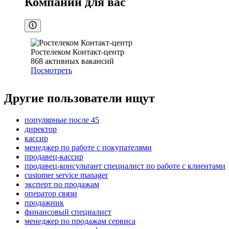
Компании для вас
Ростелеком Контакт-центр
868
активных вакансий
Посмотреть
Другие пользователи ищут
популярные после 45
директор
кассир
менеджер по работе с покупателями
продавец-кассир
продавец-консультант специалист по работе с клиентами
customer service manager
эксперт по продажам
оператор связи
продажник
финансовый специалист
менеджер по продажам сервиса