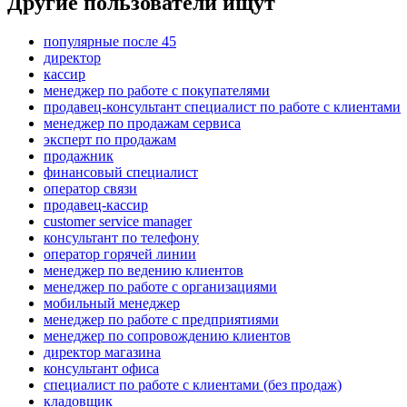
Другие пользователи ищут
популярные после 45
директор
кассир
менеджер по работе с покупателями
продавец-консультант специалист по работе с клиентами
менеджер по продажам сервиса
эксперт по продажам
продажник
финансовый специалист
оператор связи
продавец-кассир
customer service manager
консультант по телефону
оператор горячей линии
менеджер по ведению клиентов
менеджер по работе с организациями
мобильный менеджер
менеджер по работе с предприятиями
менеджер по сопровождению клиентов
директор магазина
консультант офиса
специалист по работе с клиентами (без продаж)
кладовщик