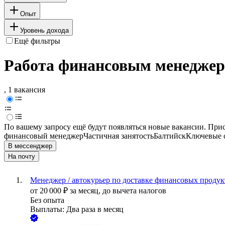
Опыт
Уровень дохода
Ещё фильтры
Работа финансовым менеджеро
, 1 вакансия
По вашему запросу ещё будут появляться новые вакансии. При
финансовый менеджер
Частичная занятость
Балтийск
Ключевые с
В мессенджер
На почту
Менеджер / автокурьер по доставке финансовых продукт
от
20 000
₽
за месяц,
до вычета налогов
Без опыта
Выплаты: Два раза в месяц