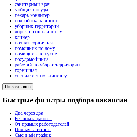
санитарный врач
мойщик посуды
пекарь-кондитер
подработка клининг
уборщик территорий
директор по клинингу
клинер
ночная горничная
помощник по дому
помощник по кухне
посудомойщица
рабочий по уборке территории
горничная
специалист по клинингу
Показать ещё
Быстрые фильтры подбора вакансий
Два через два
Без опыта работы
От прямых работодателей
Полная занятость
Сменный график