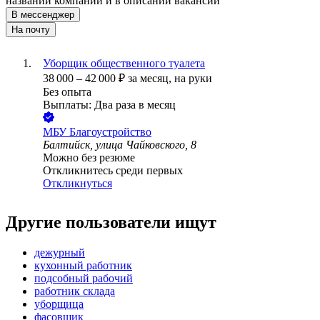
названии компании и в описании вакансии
В мессенджер
На почту
Уборщик общественного туалета
38 000
–
42 000
₽
за месяц,
на руки
Без опыта
Выплаты: Два раза в месяц
МБУ Благоустройство
Балтийск, улица Чайковского, 8
Можно без резюме
Откликнитесь среди первых
Откликнуться
Другие пользователи ищут
дежурный
кухонный работник
подсобный рабочий
работник склада
уборщица
фасовщик