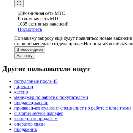
Розничная сеть МТС
1035
активных вакансий
Посмотреть
По вашему запросу ещё будут появляться новые вакансии
старший менеджер отдела продаж
Нет опыта
Балтийск
Клю
В мессенджер
На почту
Другие пользователи ищут
популярные после 45
директор
кассир
менеджер по работе с покупателями
продавец-кассир
продавец-консультант специалист по работе с клиентами
customer service manager
эксперт по продажам
оператор связи
продажник