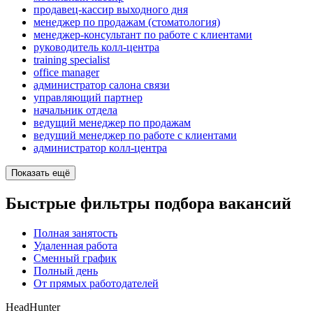
продавец-кассир выходного дня
менеджер по продажам (стоматология)
менеджер-консультант по работе с клиентами
руководитель колл-центра
training specialist
office manager
администратор салона связи
управляющий партнер
начальник отдела
ведущий менеджер по продажам
ведущий менеджер по работе с клиентами
администратор колл-центра
Показать ещё
Быстрые фильтры подбора вакансий
Полная занятость
Удаленная работа
Сменный график
Полный день
От прямых работодателей
HeadHunter