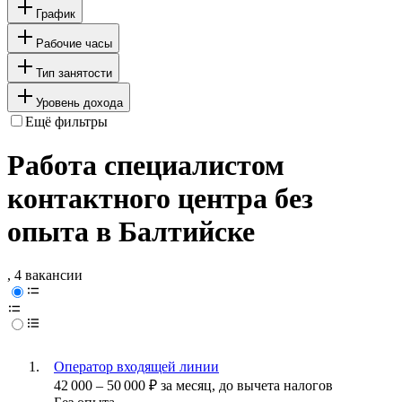
График
Рабочие часы
Тип занятости
Уровень дохода
Ещё фильтры
Работа специалистом
контактного центра без
опыта в Балтийске
, 4 вакансии
Оператор входящей линии
42 000
–
50 000
₽
за месяц,
до вычета налогов