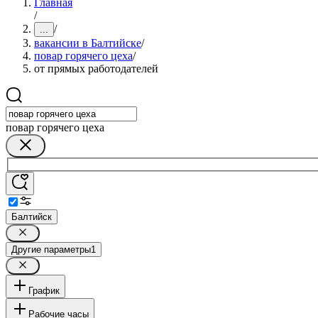
Главная
/
/
...
вакансии в Балтийске
/
повар горячего цеха
/
от прямых работодателей
повар горячего цеха
Балтийск
Другие параметры
1
График
Рабочие часы