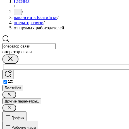
Главная
/
/
...
вакансии в Балтийске
/
оператор связи
/
от прямых работодателей
оператор связи
Балтийск
Другие параметры
1
График
Рабочие часы