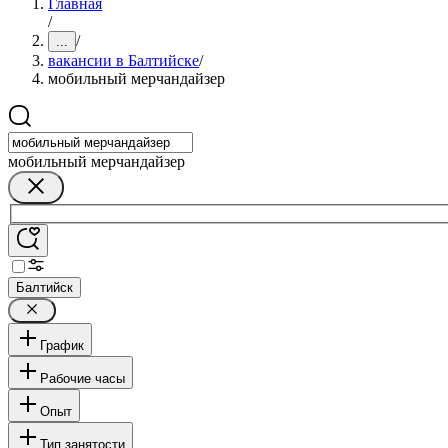
Главная
/
/
...
вакансии в Балтийске
/
мобильный мерчандайзер
мобильный мерчандайзер
Балтийск
График
Рабочие часы
Опыт
Тип занятости