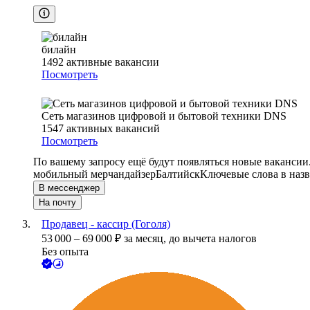
билайн
1492
активные вакансии
Посмотреть
Сеть магазинов цифровой и бытовой техники DNS
1547
активных вакансий
Посмотреть
По вашему запросу ещё будут появляться новые вакансии
мобильный мерчандайзер
Балтийск
Ключевые слова в назв
В мессенджер
На почту
Продавец - кассир (Гоголя)
53 000
–
69 000
₽
за месяц,
до вычета налогов
Без опыта