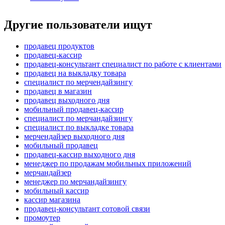
Другие пользователи ищут
продавец продуктов
продавец-кассир
продавец-консультант специалист по работе с клиентами
продавец на выкладку товара
специалист по мерчендайзингу
продавец в магазин
продавец выходного дня
мобильный продавец-кассир
специалист по мерчандайзингу
специалист по выкладке товара
мерчендайзер выходного дня
мобильный продавец
продавец-кассир выходного дня
менеджер по продажам мобильных приложений
мерчандайзер
менеджер по мерчандайзингу
мобильный кассир
кассир магазина
продавец-консультант сотовой связи
промоутер