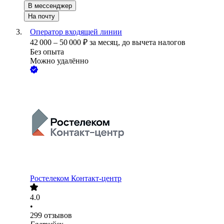
В мессенджер
На почту
Оператор входящей линии
42 000
–
50 000
₽
за месяц,
до вычета налогов
Без опыта
Можно удалённо
Ростелеком Контакт-центр
4.0
•
299
отзывов