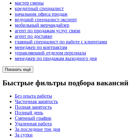
мастер смены
кредитный специалист
начальник офиса продаж
ведущий специалист-эксперт
мобильный мерчандайзер
агент по продажам услуг связи
агент по доставке
главный специалист по работе с клиентами
менеджер по контрактам
управляющий отделом персонала
менеджер по продажам выходного дня
Показать ещё
Быстрые фильтры подбора вакансий
Без опыта работы
Частичная занятость
Полная занятость
Полный день
Сменный график
Удаленная работа
За последние три дня
За сутки