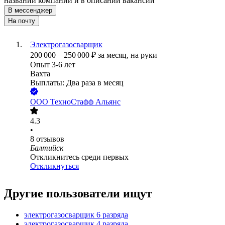
названии компании и в описании вакансии
В мессенджер
На почту
Электрогазосварщик
200 000
–
250 000
₽
за месяц,
на руки
Опыт 3-6 лет
Вахта
Выплаты: Два раза в месяц
ООО
ТехноСтафф Альянс
4.3
•
8
отзывов
Балтийск
Откликнитесь среди первых
Откликнуться
Другие пользователи ищут
электрогазосварщик 6 разряда
электрогазосварщик 4 разряда