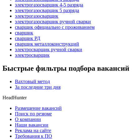
электрогазосварщик 4-5 разряда
электрогазосварщик 5 разряда
электрогазосварщик
электрогазосварщик ручной сварки
сварщик официально с проживанием
сварщик
сварщик РД
сварщик металлоконструкций
электросварщик ручной сварки
электросварщик
Быстрые фильтры подбора вакансий
Вахтовый метод
За последние три дня
HeadHunter
Размещение вакансий
Поиск по резюме
О компании
Наши вакансии
Реклама на сайте
Требования к ПО