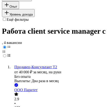
Опыт
Уровень дохода
Ещё фильтры
Работа client service manager
, 4 вакансии
Продавец-Консультант Т2
от
40 000
₽
за месяц,
на руки
Без опыта
Выплаты: Два раза в месяц
ООО
Паритет
2.9
•