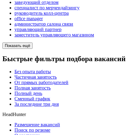
заведующий отделом
специалист по мерчендайзингу
руководитель колл-центра
office manager
администратор салона связи
управляющий партнер
заместитель управляющего магазином
Показать ещё
Быстрые фильтры подбора вакансий
Без опыта работы
Частичная занятость
От прямых работодателей
Полная занятость
Полный день
Сменный график
За последние три дня
HeadHunter
Размещение вакансий
Поиск по резюме