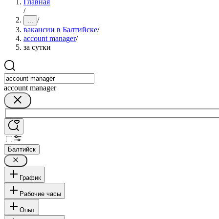
Главная
/
/
...
вакансии в Балтийске
/
account manager
/
за сутки
account manager
Балтийск
График
Рабочие часы
Опыт