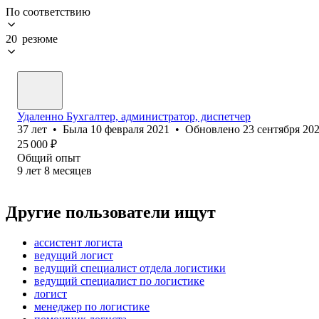
По соответствию
20 резюме
Удаленно Бухгалтер, администратор, диспетчер
37
лет
•
Была
10 февраля 2021
•
Обновлено
23 сентября 20
25 000
₽
Общий опыт
9
лет
8
месяцев
Другие пользователи ищут
ассистент логиста
ведущий логист
ведущий специалист отдела логистики
ведущий специалист по логистике
логист
менеджер по логистике