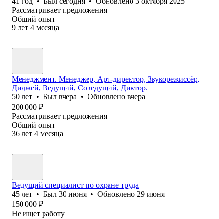
41
год
•
Был
сегодня
•
Обновлено
3 октября 2025
Рассматривает предложения
Общий опыт
9
лет
4
месяца
Менеджмент. Менеджер, Арт-директор, Звукорежиссёр,
Диджей, Ведущий, Соведущий, Диктор.
50
лет
•
Был
вчера
•
Обновлено
вчера
200 000
₽
Рассматривает предложения
Общий опыт
36
лет
4
месяца
Ведущий специалист по охране труда
45
лет
•
Был
30 июня
•
Обновлено
29 июня
150 000
₽
Не ищет работу