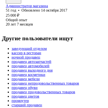
Администратор магазина
51
год
•
Обновлено
14 октября 2017
25 000
₽
Общий опыт
20
лет
7
месяцев
Другие пользователи ищут
заведующий отделом
кассир в ресторан
ночной продавец
продавец автозапчастей
продавец автомобилей
продавец выходного дня
продавец косметики
продавец мебели
продавец непродовольственных товаров
продавец обуви
продавец продовольственных товаров
продавец цветов
промоутер
старший продавец