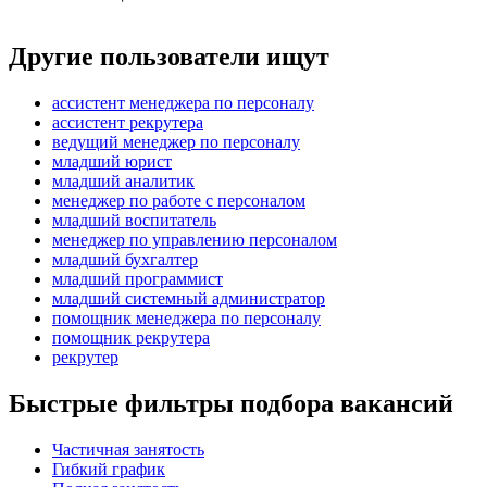
Другие пользователи ищут
ассистент менеджера по персоналу
ассистент рекрутера
ведущий менеджер по персоналу
младший юрист
младший аналитик
менеджер по работе с персоналом
младший воспитатель
менеджер по управлению персоналом
младший бухгалтер
младший программист
младший системный администратор
помощник менеджера по персоналу
помощник рекрутера
рекрутер
Быстрые фильтры подбора вакансий
Частичная занятость
Гибкий график