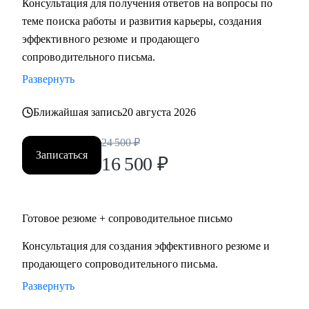
Консультация для получения ответов на вопросы по
теме поиска работы и развития карьеры, создания
Кому могу помочь:
эффективного резюме и продающего
Специалистам и руководителям из следующих сфер:
сопроводительного письма.
• hr
Развернуть
• карьерного консультирования
• продаж
Ближайшая запись
20 августа 2026
• проектного менеджмента
• маркетинга
24 500
₽
Записаться
• аналитики
16 500
₽
• финансов
• закупок
• логистики
Готовое резюме + сопроводительное письмо
• АХО и пр.
Консультация для создания эффективного резюме и
продающего сопроводительного письма.
Я помогу вам, даже если вы:
• несколько лет не работали;
Развернуть
• совсем без опыта работы;