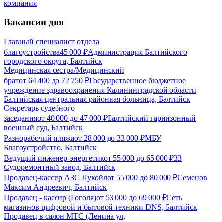
компания
Вакансии дня
Главный специалист отдела
благоустройства
45 000
₽
Администрация Балтийского
городского округа, Балтийск
Медицинская сестра/Медицинский
брат
от
64 400
до
72 750
₽
Государственное бюджетное
учреждение здравоохранения Калининградской области
Балтийская центральная районная больница, Балтийск
Секретарь судебного
заседания
от
40 000
до
47 000
₽
Балтийский гарнизонный
военный суд, Балтийск
Разнорабочий пляжа
от
28 000
до
33 000
₽
МБУ
Благоустройство, Балтийск
Ведущий инженер-энергетик
от
55 000
до
65 000
₽
33
Судоремонтный завод, Балтийск
Продавец-кассир АЗС Лукойл
от
55 000
до
80 000
₽
Семенов
Максим Андреевич, Балтийск
Продавец - кассир (Гоголя)
от
53 000
до
69 000
₽
Сеть
магазинов цифровой и бытовой техники DNS, Балтийск
Продавец в салон МТС (Ленина ул,