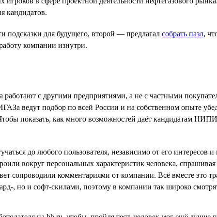
 игроков в сфере проектной деятельности нефтегазового рынка.
я кандидатов.
ти подсказки для будущего, второй — предлагал
собрать пазл
, ч
аботу компании изнутри.
а работают с другими предприятиями, а не с частными покупате
За ведут подбор по всей России и на собственном опыте убедил
 Чтобы показать, как много возможностей даёт кандидатам НИП
чаться до любого пользователя, независимо от его интересов и
роили вокруг персональных характеристик человека, спрашивая 
вет сопроводили комментариями от компании. Всё вместе это т
рд-, но и софт-скилами, поэтому в компании так широко смотря
отодателя на hh.ru, чтобы, пройдя тест, человек мог ещё лучш