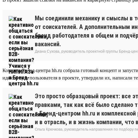
Мы соединили механику и смыслы в т
от соискателей. А дополнительным ин
бренд работодателя в общем и подчё
вакансий.
Диана Сухова, руководитель проектной группы Бренд-цен
Команда Бренд-центра hh.ru собрала готовый концепт и запусти
идею и путь пользователя в проекте, утвердили их, написали т
Это просто образцовый проект: все э
правками, так как всё было сделано 
с Бренд-центром hh.ru и комплексной
и в отрасль, и в жизнь компании, чт
Ольга Крючкова, руководитель направления по подбору