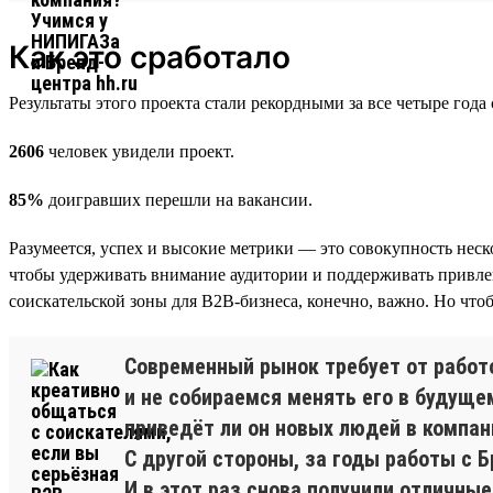
Как это сработало
Результаты этого проекта стали рекордными за все четыре год
2606
человек увидели проект.
85%
доигравших перешли на вакансии.
Разумеется, успех и высокие метрики — это совокупность нес
чтобы удерживать внимание аудитории и поддерживать привле
соискательской зоны для B2B-бизнеса, конечно, важно. Но чт
Современный рынок требует от работ
и не собираемся менять его в будуще
приведёт ли он новых людей в компани
С другой стороны, за годы работы с 
И в этот раз снова получили отличные