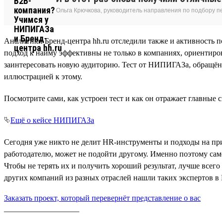
Ольга Крючкова, руководитель направления по подбору
Аналитики Бренд-центра hh.ru отследили также и активность 
подход к найму эффективны не только в компаниях, ориентиров
заинтересовать новую аудиторию. Тест от НИПИГАЗа, обращённ
иллюстрацией к этому.
Посмотрите сами, как устроен тест и как он отражает главные
⮱
Ещё о кейсе НИПИГАЗа
Сегодня уже никто не делит HR-инструменты и подходы на пр
работодателю, может не подойти другому. Именно поэтому само
Чтобы не терять их и получить хороший результат, лучше всего
других компаний из разных отраслей нашли таких экспертов в 
Заказать проект, который перевернёт представление о вас
___________________