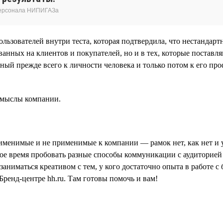
 персонала НИПИГАЗа
пользователей внутри теста, которая подтвердила, что нестанд
анных на клиентов и покупателей, но и в тех, которые поставля
ый прежде всего к личности человека и только потом к его пр
 смыслы компании.
именимые и не применимые к компании — рамок нет, как нет и 
е время пробовать разные способы коммуникации с аудиторией и
 заниматься креативом с тем, у кого достаточно опыта в работе
Бренд-центре hh.ru. Там готовы помочь и вам!