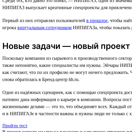
Среди тех, кто давно это понял, — НИПИГАЗ, один из значимых
НИПИГАЗ выпускает креативные спецпроекты для привлечени
Первый из них отправлял пользователей
в прошлое
, чтобы най
игрока
виртуальным сотрудником
НИПИГАЗа, чтобы показать р
Новые задачи — новый проект
Поскольку компании из сырьевого и производственного сектор
также непонятно, какие специалисты им нужны. Эйчары НИПИГА
как считают, что по их профилю не могут ничего предложить.
снова обратилась в Бренд-центр hh.ru.
Один из надёжных сценариев, как с помощью спецпроекта досту
нативно дана информация о карьере в компании. Вопросы пост
жизненными делами — это то, что объединяет всех. Каждый от
и в НИПИГАЗе в частности важны и нужны люди не только с ха
Пройти тест
В проект зашили ссылки на вакансии и карьерную страницу раб