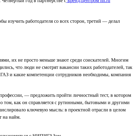
 Четвёртый год в партнёрстве с
Бренд-центром hh.ru
тобы изучить работодателя со всех сторон, третий — делал
лями, их не просто меньше знают среди соискателей. Многим
ись, что люди не смотрят вакансии таких работодателей, так
ИГАЗ и какие компетенции сотрудников необходимы, компания
 профессии, — предложить пройти личностный тест, в котором
о том, как он справляется с рутинными, бытовыми и другими
ранслировало ключевую мысль: в проектной отрасли в целом
т на найм.
е познакомиться с НИПИГАЗом.