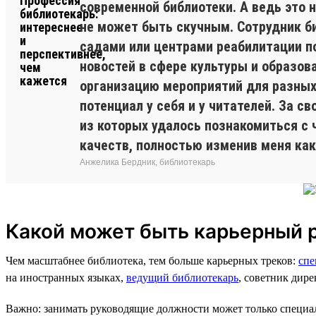
современной библиотеки. А ведь это н
не может быть скучным. Сотрудник б
садами или центрами реабилитации по
новостей в сфере культуры и образо
организацию мероприятий для разных 
потенциал у себя и у читателей. За 
из которых удалось познакомиться с 
качеств, полностью изменив меня как
Анжелика Бердник, библиотекарь
Какой может быть карьерный р
Чем масштабнее библиотека, тем больше карьерных треков:
спе
на иностранных языках,
ведущий библиотекарь
, советник дир
Важно: занимать руководящие должности может только специа