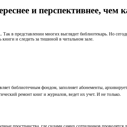
реснее и перспективнее, чем 
е... Так в представлении многих выглядит библиотекарь. Но сего
 книги и следить за тишиной в читальном зале.
авляет библиотечным фондом, заполняет абонементы, архивирует
ический ремонт книг и журналов, ведет их учет. И не только.
рные пространства, где силами самих сотрудников проводятся л