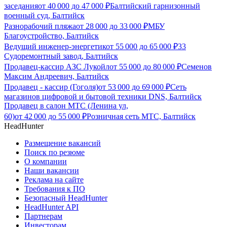
заседания
от
40 000
до
47 000
₽
Балтийский гарнизонный
военный суд, Балтийск
Разнорабочий пляжа
от
28 000
до
33 000
₽
МБУ
Благоустройство, Балтийск
Ведущий инженер-энергетик
от
55 000
до
65 000
₽
33
Судоремонтный завод, Балтийск
Продавец-кассир АЗС Лукойл
от
55 000
до
80 000
₽
Семенов
Максим Андреевич, Балтийск
Продавец - кассир (Гоголя)
от
53 000
до
69 000
₽
Сеть
магазинов цифровой и бытовой техники DNS, Балтийск
Продавец в салон МТС (Ленина ул,
60)
от
42 000
до
55 000
₽
Розничная сеть МТС, Балтийск
HeadHunter
Размещение вакансий
Поиск по резюме
О компании
Наши вакансии
Реклама на сайте
Требования к ПО
Безопасный HeadHunter
HeadHunter API
Партнерам
Инвесторам